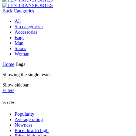
Back
Categories
All
Sin categorizar
Accessories
Bags
Man
Shoes
Woman
Home
Bags
Showing the single result
Show sidebar
Filters
Sort by
Popularity
Average rating
Newness
Price: low to high
Price: high to low