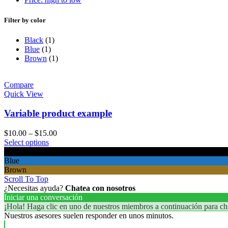
Filter by color
Black
(1)
Blue
(1)
Brown
(1)
Compare
Quick View
Variable product example
$
10.00
–
$
15.00
Select options
Black
Blue
Brown
Scroll To Top
¿Necesitas ayuda?
Chatea con nosotros
Iniciar una conversación
¡Hola! Haga clic en uno de nuestros miembros a continuación para ch
Nuestros asesores suelen responder en unos minutos.