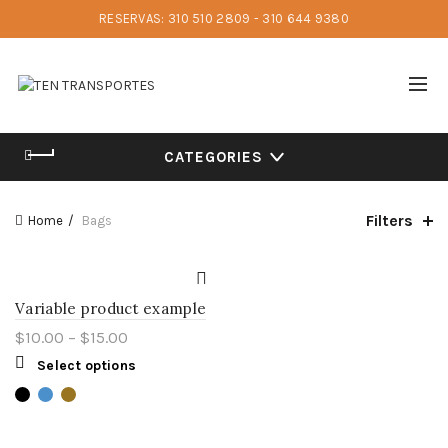
RESERVAS: 310 510 2809 - 310 644 9380
CATEGORIES
Filters
Home
Bags
Variable product example
$
10.00
–
$
15.00
Select options