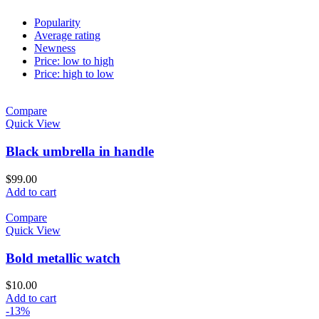
Popularity
Average rating
Newness
Price: low to high
Price: high to low
Compare
Quick View
Black umbrella in handle
$
99.00
Add to cart
Compare
Quick View
Bold metallic watch
$
10.00
Add to cart
-13%