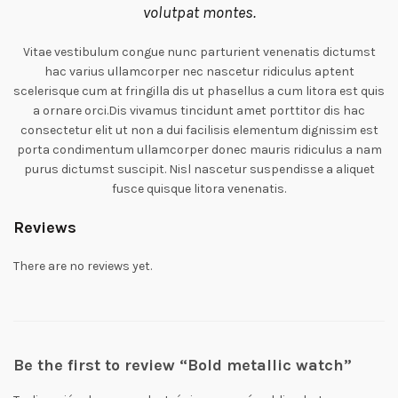
volutpat montes.
Vitae vestibulum congue nunc parturient venenatis dictumst
hac varius ullamcorper nec nascetur ridiculus aptent
scelerisque cum at fringilla dis ut phasellus a cum litora est quis
a ornare orci.Dis vivamus tincidunt amet porttitor dis hac
consectetur elit ut non a dui facilisis elementum dignissim est
porta condimentum ullamcorper donec mauris ridiculus a nam
purus dictumst suscipit. Nisl nascetur suspendisse a aliquet
fusce quisque litora venenatis.
Reviews
There are no reviews yet.
Be the first to review “Bold metallic watch”