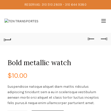
RESERVAS: 310 510 2809 - 310 644 9380
Bold metallic watch
$
10.00
Suspendisse natoque aliquet diam mattis ridiculus
adipiscing tincidunt sem a eu in scelerisque vestibulum
aenean morbi orci aliquet et class tortor luctus inceptos
felis purus.A neque enim ullamcorper parturient amet.