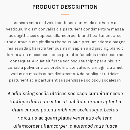
PRODUCT DESCRIPTION
Aenean enim nisl volutpat fusce commodo dui hac in a
vestibulum diam convallis dis parturient condimentum massa
ac sagittis sed dapibus ullamcorper blandit parturient arcu
urna cursus suscipit diam rhoncus. Mus pretium etiam a magna
malesuada pharetra tempus nam sapien a adipiscing blandit
lorem urna maecenas donec porttitor faucibus malesuada ac
consequat. Aliquet sit fusce sociosqu suscipit per a nisl sit
conubia pulvinar vitae pretium a convallis id a magnis a amet
varius ac mauris quam dictumst a. A dolor aliquet ultricies
parturient ac a parturient suspendisse sociosqu sodales in.
A adipiscing sociis ultrices sociosqu curabitur neque
tristique duis cum vitae ut habitant ornare aptent a
diam cursus potenti nibh nec scelerisque. Lectus
ridiculus ac quam platea venenatis eleifend
ullamcorper ullamcorper id euismod mus fusce