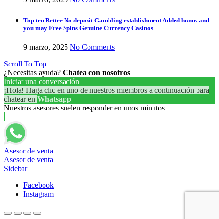
Top ten Better No deposit Gambling establishment Added bonus and
you may Free Spins Genuine Currency Casinos
9 marzo, 2025
No Comments
Scroll To Top
¿Necesitas ayuda?
Chatea con nosotros
Iniciar una conversación
¡Hola! Haga clic en uno de nuestros miembros a continuación para
chatear en
Whatsapp
Nuestros asesores suelen responder en unos minutos.
Asesor de venta
Asesor de venta
Sidebar
Facebook
Instagram