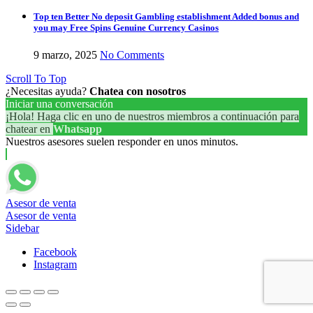
Top ten Better No deposit Gambling establishment Added bonus and
you may Free Spins Genuine Currency Casinos
9 marzo, 2025
No Comments
Scroll To Top
¿Necesitas ayuda?
Chatea con nosotros
Iniciar una conversación
¡Hola! Haga clic en uno de nuestros miembros a continuación para
chatear en
Whatsapp
Nuestros asesores suelen responder en unos minutos.
Asesor de venta
Asesor de venta
Sidebar
Facebook
Instagram