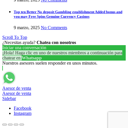
Top ten Better No deposit Gambling establishment Added bonus and
you may Free Spins Genuine Currency Casinos
9 marzo, 2025
No Comments
Scroll To Top
¿Necesitas ayuda?
Chatea con nosotros
Iniciar una conversación
¡Hola! Haga clic en uno de nuestros miembros a continuación para
chatear en
Whatsapp
Nuestros asesores suelen responder en unos minutos.
Asesor de venta
Asesor de venta
Sidebar
Facebook
Instagram