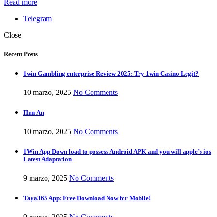
Read more
Telegram
Close
Recent Posts
1win Gambling enterprise Review 2025: Try 1win Casino Legit?
10 marzo, 2025
No Comments
Пин Ап
10 marzo, 2025
No Comments
1Win App Down load to possess Android APK and you will apple’s ios
Latest Adaptation
9 marzo, 2025
No Comments
Taya365 App: Free Download Now for Mobile!
9 marzo, 2025
No Comments