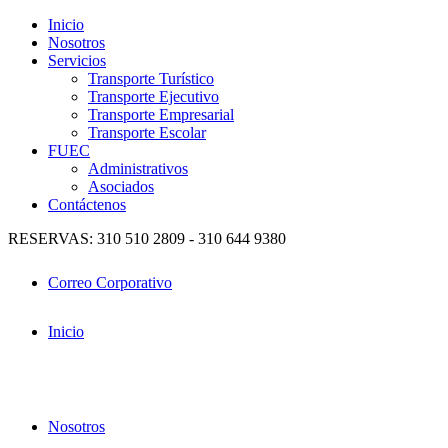
Inicio
Nosotros
Servicios
Transporte Turístico
Transporte Ejecutivo
Transporte Empresarial
Transporte Escolar
FUEC
Administrativos
Asociados
Contáctenos
RESERVAS: 310 510 2809 - 310 644 9380
Correo Corporativo
Inicio
Nosotros