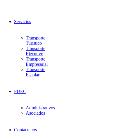
Servicios
Transporte
Turístico
Transporte
Ejecutivo
Transporte
Empresarial
Transporte
Escolar
FUEC
Administrativos
Asociados
Contáctenos