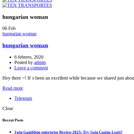
hungarian woman
06
Feb
hungarian woman
hungarian woman
6 febrero, 2020
Posted by
admin
Leave a comment
Hey there ~! It' s been an excellent while because we shared just ab
Read more
Telegram
Close
Recent Posts
1win Gambling enterprise Review 2025: Try 1win Casino Legit?