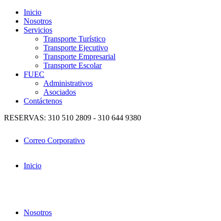
Inicio
Nosotros
Servicios
Transporte Turístico
Transporte Ejecutivo
Transporte Empresarial
Transporte Escolar
FUEC
Administrativos
Asociados
Contáctenos
RESERVAS: 310 510 2809 - 310 644 9380
Correo Corporativo
Inicio
Nosotros