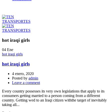
hot iraqi girls
04
Ene
hot iraqi girls
hot iraqi girls
4 enero, 2020
Posted by
admin
Leave a comment
Every country possesses its very own legislations that apply to its
consumers getting married to a person coming from a different
country. Getting wed to an Iraqi citizen withthe target of inevitably
taking all...