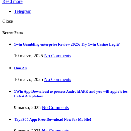
Read more
Telegram
Close
Recent Posts
1win Gambling enterprise Review 2025: Try 1win Casino Legit?
10 marzo, 2025
No Comments
Пин Ап
10 marzo, 2025
No Comments
1Win App Down load to possess Android APK and you will apple’s ios
Latest Adaptation
9 marzo, 2025
No Comments
Taya365 App: Free Download Now for Mobile!
9 marzo, 2025
No Comments