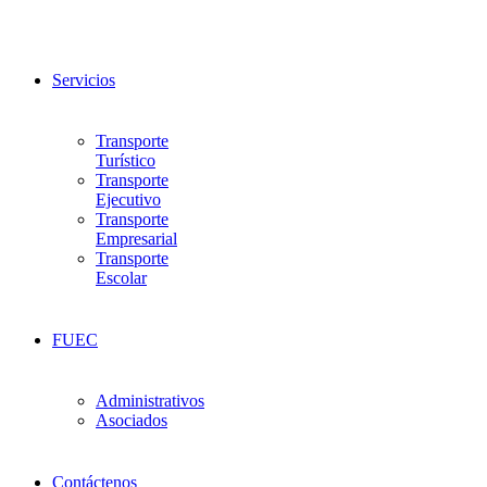
Servicios
Transporte
Turístico
Transporte
Ejecutivo
Transporte
Empresarial
Transporte
Escolar
FUEC
Administrativos
Asociados
Contáctenos