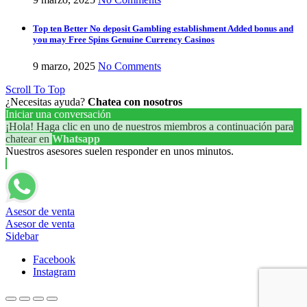
Top ten Better No deposit Gambling establishment Added bonus and
you may Free Spins Genuine Currency Casinos
9 marzo, 2025
No Comments
Scroll To Top
¿Necesitas ayuda?
Chatea con nosotros
Iniciar una conversación
¡Hola! Haga clic en uno de nuestros miembros a continuación para
chatear en
Whatsapp
Nuestros asesores suelen responder en unos minutos.
Asesor de venta
Asesor de venta
Sidebar
Facebook
Instagram