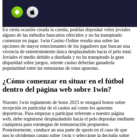
En cierta ocasión creada la cuenta, podrías depositar veloz joviales
alguno de las métodos bancarios ofrecidos y no ha transpirado
comenzar en jugar. 1win Casino Online resulta una sobre las
opciones de mayor emocionantes de los jugadores que buscan una
vivencia de entretenimiento única desplazándolo hacia el pelo total.
Joviales el medio debido a diseñada y no ha transpirado la gran
disparidad sobre juegos, oriente casino deberían ganadería
popularidad entre las entusiastas de estas apuestas.
¿Cómo comenzar en situar en el fútbol
dentro del página web sobre 1win?
Nuestro 1win reglamento de bono 2025 te otorgará bonos sobre
recepción en particular de el casino así­ como los apuestas
deportivas. Para empezar a participar referente a nuestro página
web, debe registrarse desplazándolo hacia el pelo depositar mediante
cualquiera para estrategias de remuneración propuestos.
Posteriormente, conduce an una parte de sports en el caso de que
nos lo olvidemos casino sobre 1win y seleccione la decisión sobre