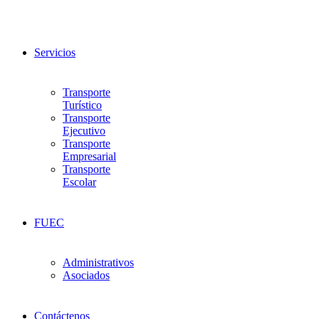
Servicios
Transporte
Turístico
Transporte
Ejecutivo
Transporte
Empresarial
Transporte
Escolar
FUEC
Administrativos
Asociados
Contáctenos