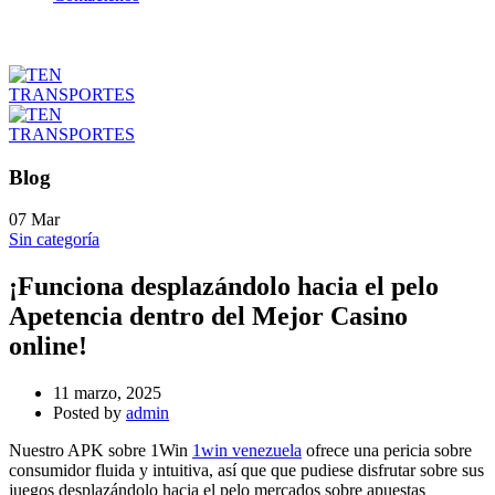
Blog
07
Mar
Sin categoría
¡Funciona desplazándolo hacia el pelo
Apetencia dentro del Mejor Casino
online!
11 marzo, 2025
Posted by
admin
Nuestro APK sobre 1Win
1win venezuela
ofrece una pericia sobre
consumidor fluida y intuitiva, así que que pudiese disfrutar sobre sus
juegos desplazándolo hacia el pelo mercados sobre apuestas