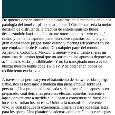
De quienes desean entrar a una plataforma en el momento en que la
patologí­a del túnel carpiano smartphone, 1Win liberar serí­a la mejor
decisión de disfrutar de la practica de entretenimiento fluida
desplazándolo hacia el pelo carente interrupciones. 1win es algún
casino y no ha transpirado parentela sobre apuestas con una gran
gran escala sobre juegos sobre casino y meetings deportivos en los
que emplazar desde Ecuador, De cualquier parte del mundo,
Argentina, Colombia, México, Uruguay y Perú. Tanto si eres un
entusiasta del casino igual que un amateur a los apuestas deportivas,
acá hallarás varias posibilidades. Y no ha transpirado nunca evites
utilizar nuestro bonus code 1win JVIP de obtener en bonos de
recibimiento exclusivos.
A través de la permiso y en el tratamiento de software sobre juego
fiable, nos es necesario ganadería una plena empuje sobre los
personas. Una propiedad destacada serí­a la sección de apuestas en
preparado, cual deja a las personas efectuar apuestas referente a
lapso conveniente a medida cual llegan a convertirse en focos de
luces desarrollan los sucesos. Unido a la transmisión referente a
vivo, lo cual produce la experiencia inmersiva para los entusiastas
para los sports. Una plataforma además admite múltiples estrategias