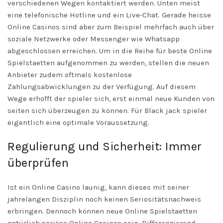
verschiedenen Wegen kontaktiert werden. Unten meist
eine telefonische Hotline und ein Live-Chat. Gerade heisse
Online Casinos sind aber zum Beispiel mehrfach auch über
soziale Netzwerke oder Messenger wie Whatsapp
abgeschlossen erreichen. Um in die Reihe für beste Online
Spielstaetten aufgenommen zu werden, stellen die neuen
Anbieter zudem oftmals kostenlose
Zahlungsabwicklungen zu der Verfügung. Auf diesem
Wege erhofft der spieler sich, erst einmal neue Kunden von
seiten sich überzeugen zu können. Für Black jack spieler
eigentlich eine optimale Voraussetzung.
Regulierung und Sicherheit: Immer
überprüfen
Ist ein Online Casino launig, kann dieses mit seiner
jahrelangen Disziplin noch keinen Seriositätsnachweis
erbringen. Dennoch können neue Online Spielstaetten