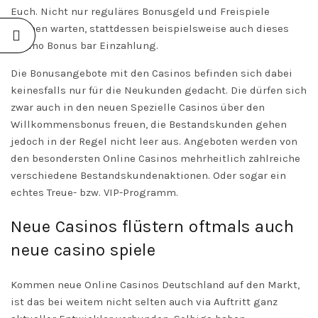
Euch. Nicht nur reguläres Bonusgeld und Freispiele
können warten, stattdessen beispielsweise auch dieses
Casino Bonus bar Einzahlung.
Die Bonusangebote mit den Casinos befinden sich dabei
keinesfalls nur für die Neukunden gedacht. Die dürfen sich
zwar auch in den neuen Spezielle Casinos über den
Willkommensbonus freuen, die Bestandskunden gehen
jedoch in der Regel nicht leer aus. Angeboten werden von
den besondersten Online Casinos mehrheitlich zahlreiche
verschiedene Bestandskundenaktionen. Oder sogar ein
echtes Treue- bzw. VIP-Programm.
Neue Casinos flüstern oftmals auch
neue casino spiele
Kommen neue Online Casinos Deutschland auf den Markt,
ist das bei weitem nicht selten auch via Auftritt ganz