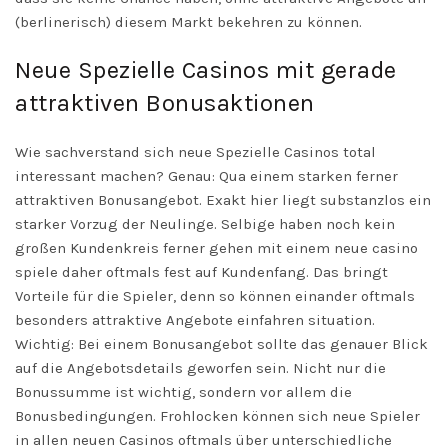
(berlinerisch) diesem Markt bekehren zu können.
Neue Spezielle Casinos mit gerade
attraktiven Bonusaktionen
Wie sachverstand sich neue Spezielle Casinos total
interessant machen? Genau: Qua einem starken ferner
attraktiven Bonusangebot. Exakt hier liegt substanzlos ein
starker Vorzug der Neulinge. Selbige haben noch kein
großen Kundenkreis ferner gehen mit einem neue casino
spiele daher oftmals fest auf Kundenfang. Das bringt
Vorteile für die Spieler, denn so können einander oftmals
besonders attraktive Angebote einfahren situation.
Wichtig: Bei einem Bonusangebot sollte das genauer Blick
auf die Angebotsdetails geworfen sein. Nicht nur die
Bonussumme ist wichtig, sondern vor allem die
Bonusbedingungen. Frohlocken können sich neue Spieler
in allen neuen Casinos oftmals über unterschiedliche