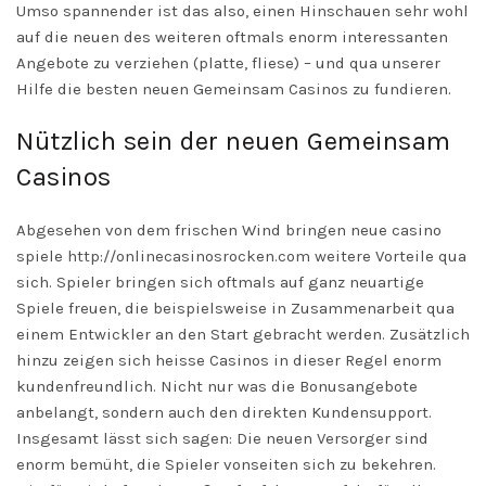
Umso spannender ist das also, einen Hinschauen sehr wohl
auf die neuen des weiteren oftmals enorm interessanten
Angebote zu verziehen (platte, fliese) – und qua unserer
Hilfe die besten neuen Gemeinsam Casinos zu fundieren.
Nützlich sein der neuen Gemeinsam
Casinos
Abgesehen von dem frischen Wind bringen neue casino
spiele
http://onlinecasinosrocken.com
weitere Vorteile qua
sich. Spieler bringen sich oftmals auf ganz neuartige
Spiele freuen, die beispielsweise in Zusammenarbeit qua
einem Entwickler an den Start gebracht werden. Zusätzlich
hinzu zeigen sich heisse Casinos in dieser Regel enorm
kundenfreundlich. Nicht nur was die Bonusangebote
anbelangt, sondern auch den direkten Kundensupport.
Insgesamt lässt sich sagen: Die neuen Versorger sind
enorm bemüht, die Spieler vonseiten sich zu bekehren.