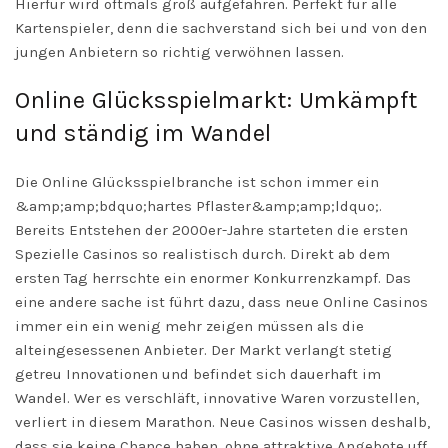
Hierfür wird oftmals groß aufgefahren. Perfekt für alle
Kartenspieler, denn die sachverstand sich bei und von den
jungen Anbietern so richtig verwöhnen lassen.
Online Glücksspielmarkt: Umkämpft
und ständig im Wandel
Die Online Glücksspielbranche ist schon immer ein
&amp;amp;bdquo;hartes Pflaster&amp;amp;ldquo;.
Bereits Entstehen der 2000er-Jahre starteten die ersten
Spezielle Casinos so realistisch durch. Direkt ab dem
ersten Tag herrschte ein enormer Konkurrenzkampf. Das
eine andere sache ist führt dazu, dass neue Online Casinos
immer ein ein wenig mehr zeigen müssen als die
alteingesessenen Anbieter. Der Markt verlangt stetig
getreu Innovationen und befindet sich dauerhaft im
Wandel. Wer es verschläft, innovative Waren vorzustellen,
verliert in diesem Marathon. Neue Casinos wissen deshalb,
dass sie keine Chance haben, ohne attraktive Angebote uff