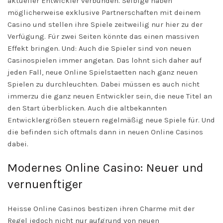
aktueller Entwickler verbunden. Selbige haben
möglicherweise exklusive Partnerschaften mit deinem
Casino und stellen ihre Spiele zeitweilig nur hier zu der
Verfügung. Für zwei Seiten könnte das einen massiven
Effekt bringen. Und: Auch die Spieler sind von neuen
Casinospielen immer angetan. Das lohnt sich daher auf
jeden Fall, neue Online Spielstaetten nach ganz neuen
Spielen zu durchleuchten. Dabei müssen es auch nicht
immerzu die ganz neuen Entwickler sein, die neue Titel an
den Start überblicken. Auch die altbekannten
Entwicklergrößen steuern regelmäßig neue Spiele für. Und
die befinden sich oftmals dann in neuen Online Casinos
dabei.
Modernes Online Casino: Neuer und
vernuenftiger
Heisse Online Casinos bestizen ihren Charme mit der
Regel jedoch nicht nur aufgrund von neuen