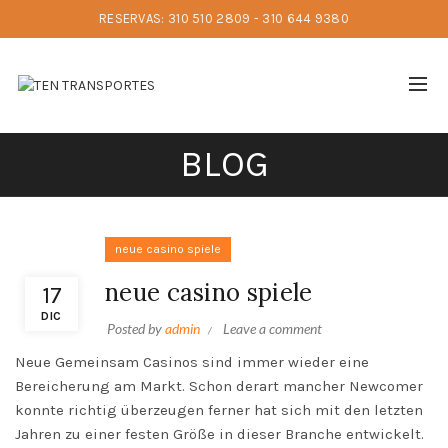
RESERVAS: 310 510 2809 - 310 644 9380
BLOG
neue casino spiele
neue casino spiele
17
DIC
Posted by
admin
Leave a comment
Neue Gemeinsam Casinos sind immer wieder eine
Bereicherung am Markt. Schon derart mancher Newcomer
konnte richtig überzeugen ferner hat sich mit den letzten
Jahren zu einer festen Größe in dieser Branche entwickelt.